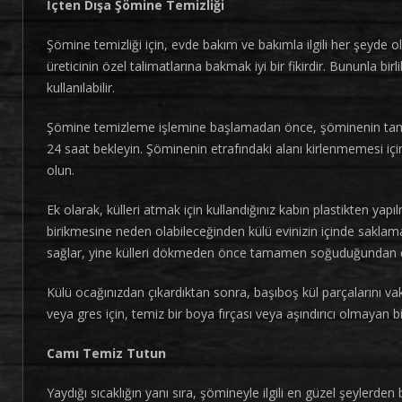
İçten Dışa Şömine Temizliği
Şömine temizliği için, evde bakım ve bakımla ilgili her şeyde ol
üreticinin özel talimatlarına bakmak iyi bir fikirdir. Bununla bi
kullanılabilir.
Şömine temizleme işlemine başlamadan önce, şöminenin tama
24 saat bekleyin. Şöminenin etrafındaki alanı kirlenmemesi içi
olun.
Ek olarak, külleri atmak için kullandığınız kabın plastikten
birikmesine neden olabileceğinden külü evinizin içinde saklama
sağlar, yine külleri dökmeden önce tamamen soğuduğundan 
Külü ocağınızdan çıkardıktan sonra, başıboş kül parçalarını vaku
veya gres için, temiz bir boya fırçası veya aşındırıcı olmayan bi
Camı Temiz Tutun
Yaydığı sıcaklığın yanı sıra, şömineyle ilgili en güzel şeylerden 