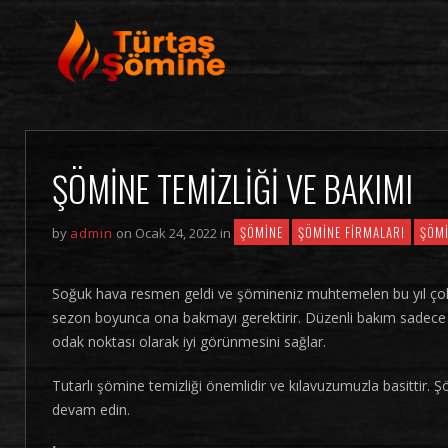
ŞÖMINE TEMIZLIĞI VE BAKIMI
ŞÖMINE
ŞÖMINE FIRMALARI
ŞÖMI
by
admin
on Ocak 24, 2022 in
Soğuk hava resmen geldi ve şömineniz muhtemelen bu yıl çokta
sezon boyunca ona bakmayı gerektirir. Düzenli bakım sadec
odak noktası olarak iyi görünmesini sağlar.
Tutarlı şömine temizliği önemlidir ve kılavuzumuzla basittir.
devam edin.