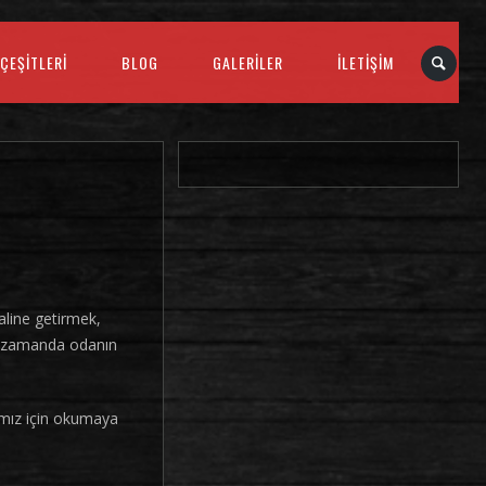
ÇEŞITLERI
BLOG
GALERILER
İLETIŞIM
aline getirmek,
ı zamanda odanın
rımız için okumaya