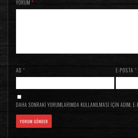
YORUM
*
AD
*
E-POSTA
*
DAHA SONRAKI YORUMLARIMDA KULLANILMASI IÇIN ADIM, E-