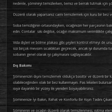
nedenle, şömineyi temizlerken, temiz ve berrak tutmak için ş
Düzenli olarak yaparsanız camı temizlemek için kuru bir bez vey
Soba temizliğinin ortasındayken, ocağınızın her parçasının ba
edin. Contalar sıkı değilse, ocağın maksimum verimlilikte çalışt
Vida dişleri ve bölme plakası gibi şeyleri kontrol etmeyi de unu
sizi birçok mevsim sıcaklıktan geçirecek, ancak iyi durumda 
sobanın genel olarak iyi çalışmasını sağlayacaktır.
Dış Bakımı
Şöminenizin dışını temizlemek oldukça basittir ve düzenli bir
olabileceğinden ıslak bir bez kullanmayın. Pas lekeleri bulursanı
ısıya dayanıklı bir yüzey ile yeniden boyayabilirsiniz.
Şöminenize İyi Bakın, Rahat ve Konforlu Bir Kışın Tadını Çıkar
Şöminenin ve ocağın düzenli olarak temizlenmesi, ısıtma eleman