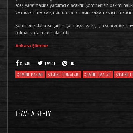
ateş yaratmasına yardımcı olacaktır. Şöminenizin bakımı hakkın
ve mükemmel çalışır durumda olmasını sağlamak için üreticini
Şömineniz daha iyi günler görmüşse ve kış için yenilemek ist
bulmanıza yardımcı olacaktır.
Ankara Şömine
SHARE
TWEET
PIN
ŞÖMINE BAKIMI
ŞÖMINE FIRMALARI
ŞÖMINE İMALATI
ŞÖMINE TE
LEAVE A REPLY